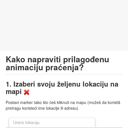
Kako napraviti prilagođenu
animaciju praćenja?
1. Izaberi svoju željenu lokaciju na
mapi
Postavi marker tako što ćeš kliknuti na mapu (možeš da koristiš
pretragu koristeći ime lokacije ili adresu)