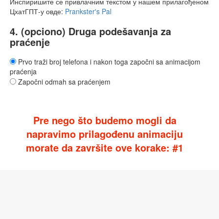
Инспиришите се привлачним текстом у нашем прилагођеном
ЦхатГПТ-у овде:
Prankster's Pal
4. (opciono) Druga podešavanja za
praćenje
Prvo traži broj telefona i nakon toga započni sa animacijom
praćenja
Započni odmah sa praćenjem
Pre nego što budemo mogli da
napravimo prilagođenu animaciju
morate da završite ove korake: #1