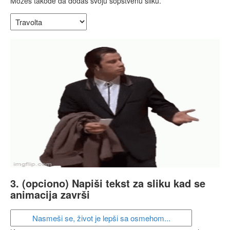
Možeš takođe da dodaš svoju sopstvenu sliku.
3. (opciono) Napiši tekst za sliku kad se
animacija završi